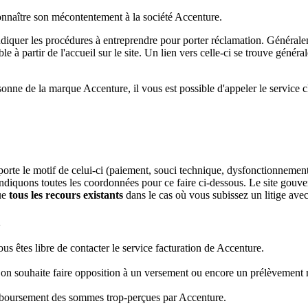
 connaître son mécontentement à la société Accenture.
diquer les procédures à entreprendre pour porter réclamation. Générale
e à partir de l'accueil sur le site. Un lien vers celle-ci se trouve génér
sonne de la marque Accenture, il vous est possible d'appeler le service c
te le motif de celui-ci (paiement, souci technique, dysfonctionnement,
diquons toutes les coordonnées pour ce faire ci-dessous. Le site gouv
que
tous les recours existants
dans le cas où vous subissez un litige ave
n
s êtes libre de contacter le service facturation de Accenture.
 on souhaite faire opposition à un versement ou encore un prélèvement r
emboursement des sommes trop-perçues par Accenture.