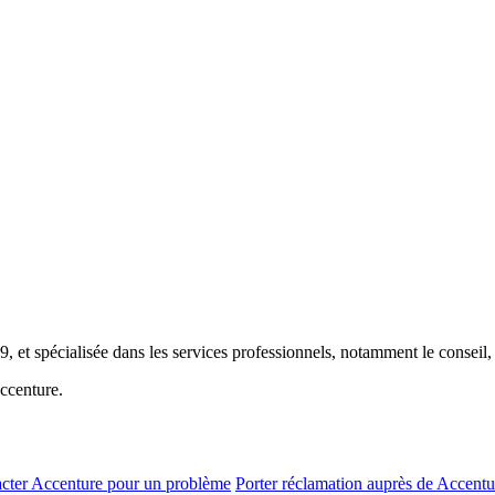
, et spécialisée dans les services professionnels, notamment le conseil, l
ccenture.
cter Accenture pour un problème
Porter réclamation auprès de Accentu