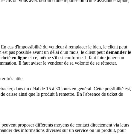
 le cas où vous avez besoin d'une réponse ou d'une assistance rapide,
. En cas d'impossibilité du vendeur à remplacer le bien, le client peut
 pas possible avant un délai d'un mois, le client peut
demander le
 acheté
en ligne
et ce, même s'il est conforme. Il faut faire jouer son
mation. Il faut aviser le vendeur de sa volonté de se rétracter.
er très utile.
racter, dans un délai de 15 à 30 jours en général. Cette possibilité est,
de caisse ainsi que le produit à remettre. En l'absence de ticket de
s peuvent proposer différents moyens de contact directement via leurs
demander des informations diverses sur un service ou un produit, pour