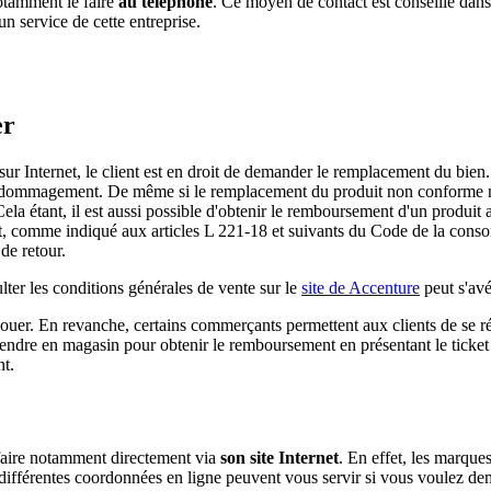
otamment le faire
au téléphone
. Ce moyen de contact est conseillé dans
n service de cette entreprise.
er
 sur Internet, le client est en droit de demander le remplacement du bien
ommagement. De même si le remplacement du produit non conforme n'est
 Cela étant, il est aussi possible d'obtenir le remboursement d'un produit
chat, comme indiqué aux articles L 221-18 et suivants du Code de la consom
de retour.
ulter les conditions générales de vente sur le
site de Accenture
peut s'avér
t jouer. En revanche, certains commerçants permettent aux clients de se rét
 rendre en magasin pour obtenir le remboursement en présentant le ticket 
nt.
faire notamment directement via
son site Internet
. En effet, les marque
Ces différentes coordonnées en ligne peuvent vous servir si vous voulez 