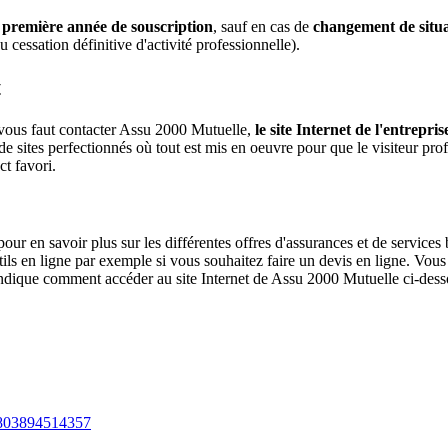
a première année de souscription
, sauf en cas de
changement de situa
 cessation définitive d'activité professionnelle).
t
 vous faut contacter Assu 2000 Mutuelle,
le site Internet de l'entrepris
e sites perfectionnés où tout est mis en oeuvre pour que le visiteur profi
ct favori.
ur en savoir plus sur les différentes offres d'assurances et de service
utils en ligne par exemple si vous souhaitez faire un devis en ligne. Vo
 indique comment accéder au site Internet de Assu 2000 Mutuelle ci-dess
12803894514357