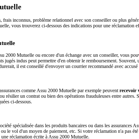
utuelle
frais inconnus, problème relationnel avec son conseiller ou plus généra
lle, vous trouverez ci-dessous des indications pour une réclamation ef
tuelle
e Assu 2000 Mutuelle ou encore d'un échange avec un conseiller, vous po
s jugés indus peut permettre d'en obtenir le remboursement. Souvent, 
erdurerait, il est conseillé d'envoyer un courrier recommandé avec accusé 
 les assurances comme Assu 2000 Mutuelle par exemple peuvent
recevoir 
ou résilier un contrat ou bien des opérations frauduleuses entre autres.
uées ci-dessous.
société spécialisée dans les produits bancaires ou dans les assurances 
e ou le vol d'un moyen de paiement, etc. Si votre réclamation n'a pas é
it une réclamation écrite à Assu 2000 Mutuelle.