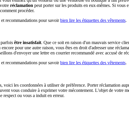
si vous estimez qu'un vendeur ou une vendeuse en boutique a fait preuv
 votre
réclamation
peut porter sur les produits en eux-mêmes. Si vous es
s comment procéder.
ls et recommandations pour savoir
bien lire les étiquettes des vêtements
.
 parfois
être insatisfait
. Que ce soit en raison d'un mauvais service cli
u encore pour une autre raison, vous êtes en droit d'adresser une réclam
eillons d'envoyer une lettre en courrier recommandé avec accusé de réc
ls et recommandations pour savoir
bien lire les étiquettes des vêtements
.
, voici les coordonnées à utiliser de préférence. Porter réclamation aupr
 peuvent vous conduire à exprimer votre mécontement. L'objet de votre mé
respect ou vous a induit en erreur.