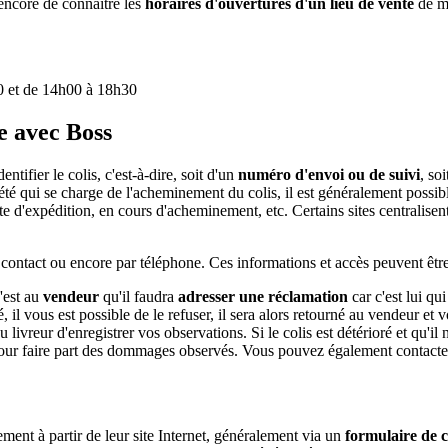
 encore de connaître les
horaires d'ouvertures d'un lieu de vente
de mê
0 et de 14h00 à 18h30
e avec Boss
ntifier le colis, c'est-à-dire, soit d'un
numéro d'envoi ou de suivi
, so
té qui se charge de l'acheminement du colis, il est généralement possible 
tente d'expédition, en cours d'acheminement, etc. Certains sites centralise
 contact ou encore par téléphone. Ces informations et accès peuvent êtr
'est au
vendeur
qu'il faudra
adresser une réclamation
car c'est lui qu
 il vous est possible de le refuser, il sera alors retourné au vendeur et v
reur d'enregistrer vos observations. Si le colis est détérioré et qu'il n
s pour faire part des dommages observés. Vous pouvez également contact
ement à partir de leur site Internet, généralement via un
formulaire de 