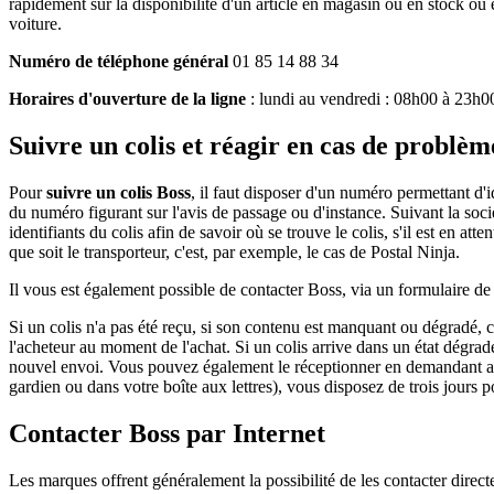
rapidement sur la disponibilité d'un article en magasin ou en stock ou
voiture.
Numéro de téléphone général
01 85 14 88 34
Horaires d'ouverture de la ligne
: lundi au vendredi : 08h00 à 23h0
Suivre un colis et réagir en cas de problèm
Pour
suivre un colis Boss
, il faut disposer d'un numéro permettant d'ide
du numéro figurant sur l'avis de passage ou d'instance. Suivant la socié
identifiants du colis afin de savoir où se trouve le colis, s'il est en at
que soit le transporteur, c'est, par exemple, le cas de Postal Ninja.
Il vous est également possible de contacter Boss, via un formulaire de
Si un colis n'a pas été reçu, si son contenu est manquant ou dégradé, c
l'acheteur au moment de l'achat. Si un colis arrive dans un état dégradé,
nouvel envoi. Vous pouvez également le réceptionner en demandant au liv
gardien ou dans votre boîte aux lettres), vous disposez de trois jour
Contacter Boss par Internet
Les marques offrent généralement la possibilité de les contacter direct