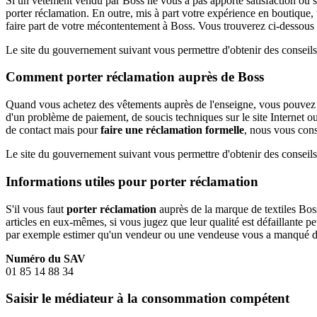
Si un vêtement vendu par Boss ne vous a pas apporté satisfaction ou 
porter réclamation. En outre, mis à part votre expérience en boutique,
faire part de votre mécontentement à Boss. Vous trouverez ci-dessou
Le site du gouvernement suivant vous permettre d'obtenir des consei
Comment porter réclamation auprès de Boss
Quand vous achetez des vêtements auprès de l'enseigne, vous pouvez
d'un problème de paiement, de soucis techniques sur le site Internet o
de contact mais pour
faire une réclamation formelle
, nous vous cons
Le site du gouvernement suivant vous permettre d'obtenir des consei
Informations utiles pour porter réclamation
S'il vous faut
porter réclamation
auprès de la marque de textiles Boss
articles en eux-mêmes, si vous jugez que leur qualité est défaillante
par exemple estimer qu'un vendeur ou une vendeuse vous a manqué de 
Numéro du SAV
01 85 14 88 34
Saisir le médiateur à la consommation compétent