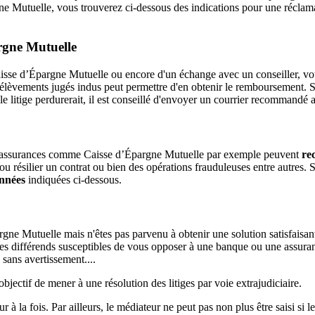
e Mutuelle, vous trouverez ci-dessous des indications pour une réclama
rgne Mutuelle
e Caisse d’Épargne Mutuelle ou encore d'un échange avec un conseiller, 
élèvements jugés indus peut permettre d'en obtenir le remboursement. S
le litige perdurerait, il est conseillé d'envoyer un courrier recommandé a
 les assurances comme Caisse d’Épargne Mutuelle par exemple peuvent
re
u résilier un contrat ou bien des opérations frauduleuses entre autres. 
onnées
indiquées ci-dessous.
gne Mutuelle mais n'êtes pas parvenu à obtenir une solution satisfaisant
es différends susceptibles de vous opposer à une banque ou une assurance
sans avertissement....
jectif de mener à une résolution des litiges par voie extrajudiciaire.
r à la fois. Par ailleurs, le médiateur ne peut pas non plus être saisi si le 