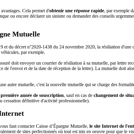
 avantages. Cela permet d'
obtenir une réponse rapide
, par exemple d
que ou encore déclarer un sinistre ou demander des conseils urgemment 
rgne Mutuelle
019 et du décret n°2020-1438 du 24 novembre 2020, la résiliation d'une
u véhicules, par exemple.
l'assuré doit envoyer un courrier de résiliation à sa mutuelle, par lettr
 de l'envoi et de la date de réception de la lettre). La mutuelle doit alor
d'une autre mutuelle, c'est la nouvelle mutuelle qui se charge des formali
a première année de souscription
, sauf en cas de
changement de situa
 cessation définitive d'activité professionnelle).
Internet
 vous faut contacter Caisse d’Épargne Mutuelle,
le site Internet de l'en
alement de sites perfectionnés où tout est mis en oeuvre pour que le visit