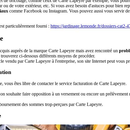
ge et de bricolage, comme ceux de Carte Lapeyre par exemple, vous pour
r ou de votre extérieur, etc. Si vous avez besoin d'astuces pour bien re
ciaux
comme Facebook ou Instagram. Vous pouvez aussi vous servir des r
est particulièrement fourni :
https://jardinage.lemonde.fr/dossiers-cat2-4
e
e acquis auprès de la marque Carte Lapeyre mais avez rencontré un
prob
s trouverez ci-dessous différents moyens de procéder.
ticle vendu par Carte Lapeyre à l'entreprise, son site Internet peut vou
ation
 vous êtes libre de contacter le service facturation de Carte Lapeyre.
 on souhaite faire opposition à un versement ou encore un prélèvement r
emboursement des sommes trop-perçues par Carte Lapeyre.
e