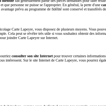
d'identité
fait généralement partie des pièces demandés pour faire refaire 
e et que personne ne puisse se l'approprier. En général, la perte d'une
car
e avantage prévu au programme de fidélité sont conservé et transférés de 
 bricolage Carte Lapeyre, vous disposez de plusieurs moyens. Vous pou
le. Cela peut se révéler très utile si vous souhaitez obtenir des infor
pour joindre Carte Lapeyre sur Internet.
pourriez
consulter son site Internet
pour trouver certaines informations
vous intéressent. Sur le site Internet de Carte Lapeyre, vous pourrez égal