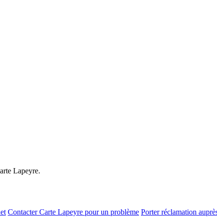
arte Lapeyre.
et
Contacter Carte Lapeyre pour un problème
Porter réclamation auprè