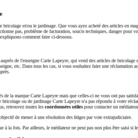
e
le bricolage et/ou le jardinage. Que vous ayez acheté des articles en ma
nctionne pas, problème de facturation, soucis techniques, danger pour vo
 expliquons comment faire ci-dessous.
auprès de l'enseigne Carte Lapeyre, qui vend des articles de bricolage 
'enseigne, etc. Dans tous les cas, si vous souhaitez faire une réclamati
près.
 de la marque Carte Lapeyre mais que celles-ci ne vous ont pas satisfai
de bricolage ou de jardinage Carte Lapeyre n'a pas répondu à votre récla
s, retrouvez toutes les
coordonnées utiles
pour contacter un médiateur
jectif de mener à une résolution des litiges par voie extrajudiciaire.
r à la fois. Par ailleurs, le médiateur ne peut pas non plus être saisi si le 