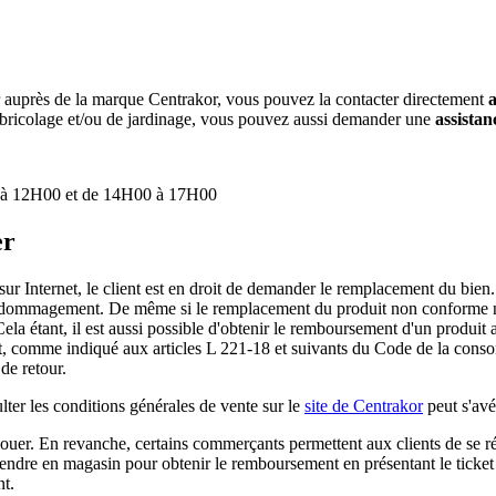
r auprès de la marque Centrakor, vous pouvez la contacter directement
e bricolage et/ou de jardinage, vous pouvez aussi demander une
assistan
 à 12H00 et de 14H00 à 17H00
er
 sur Internet, le client est en droit de demander le remplacement du bien
ommagement. De même si le remplacement du produit non conforme n'est
 Cela étant, il est aussi possible d'obtenir le remboursement d'un produit
chat, comme indiqué aux articles L 221-18 et suivants du Code de la consom
de retour.
ulter les conditions générales de vente sur le
site de Centrakor
peut s'avér
t jouer. En revanche, certains commerçants permettent aux clients de se rét
 rendre en magasin pour obtenir le remboursement en présentant le ticket 
nt.