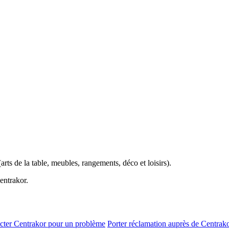
rts de la table, meubles, rangements, déco et loisirs).
entrakor.
cter Centrakor pour un problème
Porter réclamation auprès de Centrak