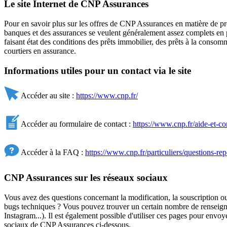
Le site Internet de CNP Assurances
Pour en savoir plus sur les offres de CNP Assurances en matière de pro
banques et des assurances se veulent généralement assez complets en pr
faisant état des conditions des prêts immobilier, des prêts à la conso
courtiers en assurance.
Informations utiles pour un contact via le site
Accéder au site :
https://www.cnp.fr/
Accéder au formulaire de contact :
https://www.cnp.fr/aide-et-co
Accéder à la FAQ :
https://www.cnp.fr/particuliers/questions-re
CNP Assurances sur les réseaux sociaux
Vous avez des questions concernant la modification, la souscription ou 
bugs techniques ? Vous pouvez trouver un certain nombre de renseignem
Instagram...). Il est également possible d'utiliser ces pages pour en
sociaux de CNP Assurances ci-dessous.