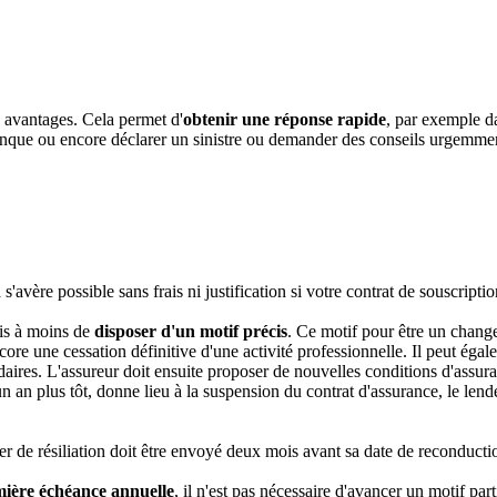
 avantages. Cela permet d'
obtenir une réponse rapide
, par exemple d
que ou encore déclarer un sinistre ou demander des conseils urgemment 
s'avère possible sans frais ni justification si votre contrat de souscriptio
rais à moins de
disposer d'un motif précis
. Ce motif pour être un chang
ore une cessation définitive d'une activité professionnelle. Il peut éga
aires. L'assureur doit ensuite proposer de nouvelles conditions d'assuran
 an plus tôt, donne lieu à la suspension du contrat d'assurance, le lendema
ier de résiliation doit être envoyé deux mois avant sa date de reconducti
mière échéance annuelle
, il n'est pas nécessaire d'avancer un motif part