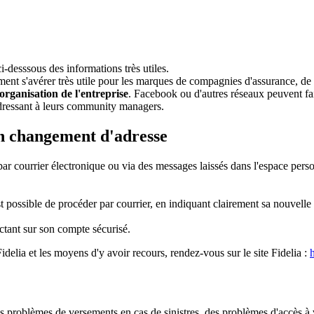
i-desssous des informations très utiles.
nt s'avérer très utile pour les marques de compagnies d'assurance, de co
organisation de l'entreprise
. Facebook ou d'autres réseaux peuvent fair
'adressant à leurs community managers.
on changement d'adresse
par courrier électronique ou via des messages laissés dans l'espace perso
ossible de procéder par courrier, en indiquant clairement sa nouvelle ad
ctant sur son compte sécurisé.
idelia et les moyens d'y avoir recours, rendez-vous sur le site Fidelia :
s problèmes de versements en cas de sinistres, des problèmes d'accès à