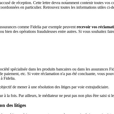
ccusé de réception. Cette lettre devra notamment contenir toutes vos c
 coordonnées en particulier. Retrouvez toutes les informations utiles ci-d
les assurances comme Fidelia par exemple peuvent
recevoir vos réclamat
 ou bien des opérations frauduleuses entre autres. Si vous souhaitez fai
ociété spécialisée dans les produits bancaires ou dans les assurances Fi
de paiement, etc. Si votre réclamation n'a pas été concluante, vous pou
à Fidelia.
jectif de mener à une résolution des litiges par voie extrajudiciaire.
r à la fois. Par ailleurs, le médiateur ne peut pas non plus être saisi si le 
n des litiges