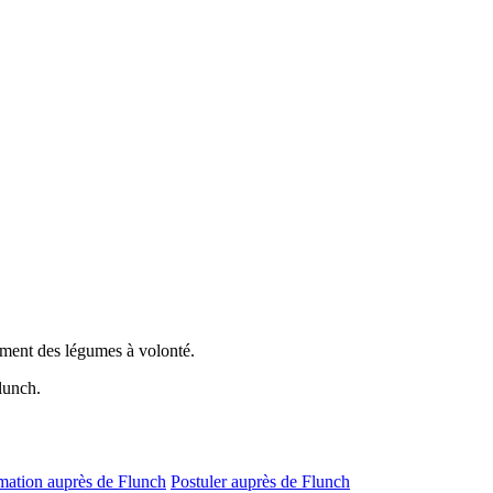
mment des légumes à volonté.
lunch.
amation auprès de Flunch
Postuler auprès de Flunch