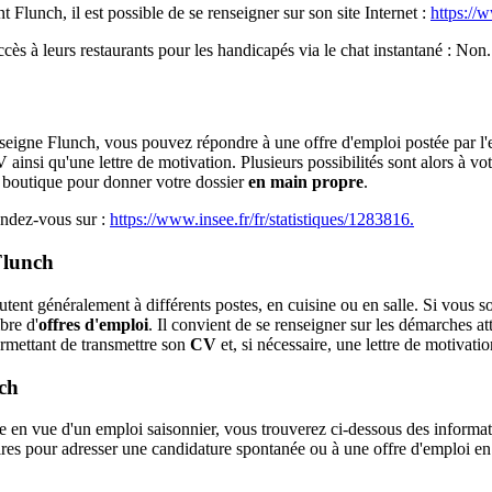
 Flunch, il est possible de se renseigner sur son site Internet :
https://
ccès à leurs restaurants pour les handicapés via le chat instantané : Non.
nseigne Flunch, vous pouvez répondre à une offre d'emploi postée par l'
insi qu'une lettre de motivation. Plusieurs possibilités sont alors à v
 boutique pour donner votre dossier
en main propre
.
rendez-vous sur :
https://www.insee.fr/fr/statistiques/1283816.
Flunch
tent généralement à différents postes, en cuisine ou en salle. Si vous so
bre d'
offres d'emploi
. Il convient de se renseigner sur les démarches at
permettant de transmettre son
CV
et, si nécessaire, une lettre de motivatio
ch
e en vue d'un emploi saisonnier, vous trouverez ci-dessous des informati
ires pour adresser une candidature spontanée ou à une offre d'emploi en p