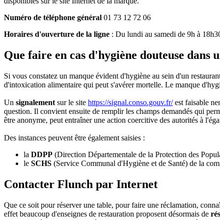
disponibles sur le site Internet de la marque.
Numéro de téléphone général
01 73 12 72 06
Horaires d'ouverture de la ligne
: Du lundi au samedi de 9h à 18h3
Que faire en cas d'hygiène douteuse dans 
Si vous constatez un manque évident d'hygiène au sein d'un restaurant 
d'intoxication alimentaire qui peut s'avérer mortelle. Le manque d'hygiè
Un
signalement
sur le site
https://signal.conso.gouv.fr/
est faisable ne
question. Il convient ensuite de remplir les champs demandés qui perme
être anonyme, peut entraîner une action coercitive des autorités à l'éga
Des instances peuvent être également saisies :
la
DDPP
(Direction Départementale de la Protection des Popul
le
SCHS
(Service Communal d'Hygiène et de Santé) de la com
Contacter Flunch par Internet
Que ce soit pour réserver une table, pour faire une réclamation, conna
effet beaucoup d'enseignes de restauration proposent désormais de
ré