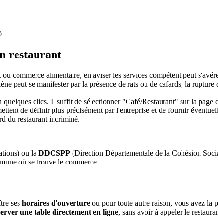
0
un restaurant
ou commerce alimentaire, en aviser les services compétent peut s'avérer
ne peut se manifester par la présence de rats ou de cafards, la rupture d
n quelques clics. Il suffit de sélectionner "Café/Restaurant" sur la page
ttent de définir plus précisément par l'entreprise et de fournir éventu
rd du restaurant incriminé.
ations) ou la
DDCSPP
(Direction Départementale de la Cohésion Socia
mune où se trouve le commerce.
ître ses
horaires d'ouverture
ou pour toute autre raison, vous avez la p
server une table directement en ligne
, sans avoir à appeler le restaur