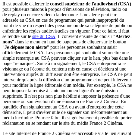
Il est possible d'alerter le
conseil supérieur de l'audiovisuel (CSA)
pour plusieurs raisons à propos d'émissions de télévision, radio ou
de replay ou encore vidéo à la demande. Une alerte peut être
adressée au CSA en cas de programme qui paraît inapproprié du
point de vue du respect des personne ou de sa catégorie de public ou
enfreindre les règles audiovisuelles en vigueur. Pour ce faire, il faut
se rendre sur le
site du CSA
. Il convient ensuite de choisir "
Alertez-
nous
" dans le menu en haut de page puis de cliquer sur le bouton
"
Je dépose mon alerte
" pour les personnes souhaitant saisir
officiellement le CSA. Les personnes qui souhaitent soumettre une
simple remarque au CSA peuvent cliquer sur le lien, plus bas dans la
page "remarque". Suite à un signalement, le CSA entreprendra le
visionnage ou l'écoute du contenu mis en cause et décidera si une
intervention auprès du diffuseur doit être entreprise. Le CSA ne peut
intervenir qu'après la diffusion d'un programme et ne peut intervenir
pour modifier la ligne éditoriale d'un média. Par exemple, le CSA ne
peut imposer la remise à l'antenne ou en ligne d'une émission
supprimée. Il n'est pas non plus habilité à imposer la présence d'une
personne ou son éviction d'une émission de France 2 Cinéma. En
parallèle d'un signalement au CSA ou avant d'entreprendre cette
démarche, il peut s'avérer utile de signaler son mécontentement au
média incriminé. Pour ce faire, il est généralement possible de porter
réclamation en se rendant sur le site du média France 2 Cinéma.
Le site Internet de France 2 Cinéma est accessible via le lien suivant