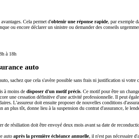
 avantages. Cela permet d'
obtenir une réponse rapide
, par exemple d
que ou encore déclarer un sinistre ou demander des conseils urgemment 
 8h à 18h
surance auto
o, sachez que cela s'avère possible sans frais ni justification si votre c
rais à moins de
disposer d'un motif précis
. Ce motif pour être un chang
ore une cessation définitive d'une activité professionnelle. Il peut éga
aires. L'assureur doit ensuite proposer de nouvelles conditions d'assuran
 an plus tôt, donne lieu à la suspension du contrat d'assurance, le lendema
ier de résiliation doit être envoyé deux mois avant sa date de reconducti
ce auto
après la première échéance annuelle
, il n'est pas nécessaire d