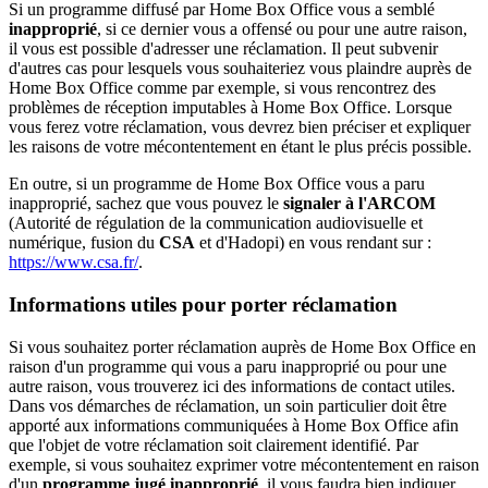
Si un programme diffusé par Home Box Office vous a semblé
inapproprié
, si ce dernier vous a offensé ou pour une autre raison,
il vous est possible d'adresser une réclamation. Il peut subvenir
d'autres cas pour lesquels vous souhaiteriez vous plaindre auprès de
Home Box Office comme par exemple, si vous rencontrez des
problèmes de réception imputables à Home Box Office. Lorsque
vous ferez votre réclamation, vous devrez bien préciser et expliquer
les raisons de votre mécontentement en étant le plus précis possible.
En outre, si un programme de Home Box Office vous a paru
inapproprié, sachez que vous pouvez le
signaler à l'ARCOM
(Autorité de régulation de la communication audiovisuelle et
numérique, fusion du
CSA
et d'Hadopi) en vous rendant sur :
https://www.csa.fr/
.
Informations utiles pour porter réclamation
Si vous souhaitez porter réclamation auprès de Home Box Office en
raison d'un programme qui vous a paru inapproprié ou pour une
autre raison, vous trouverez ici des informations de contact utiles.
Dans vos démarches de réclamation, un soin particulier doit être
apporté aux informations communiquées à Home Box Office afin
que l'objet de votre réclamation soit clairement identifié. Par
exemple, si vous souhaitez exprimer votre mécontentement en raison
d'un
programme jugé inapproprié
, il vous faudra bien indiquer