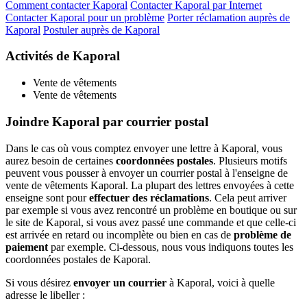
Comment contacter Kaporal
Contacter Kaporal par Internet
Contacter Kaporal pour un problème
Porter réclamation auprès de
Kaporal
Postuler auprès de Kaporal
Activités de Kaporal
Vente de vêtements
Vente de vêtements
Joindre Kaporal par courrier postal
Dans le cas où vous comptez envoyer une lettre à Kaporal, vous
aurez besoin de certaines
coordonnées postales
. Plusieurs motifs
peuvent vous pousser à envoyer un courrier postal à l'enseigne de
vente de vêtements Kaporal. La plupart des lettres envoyées à cette
enseigne sont pour
effectuer des réclamations
. Cela peut arriver
par exemple si vous avez rencontré un problème en boutique ou sur
le site de Kaporal, si vous avez passé une commande et que celle-ci
est arrivée en retard ou incomplète ou bien en cas de
problème de
paiement
par exemple. Ci-dessous, nous vous indiquons toutes les
coordonnées postales de Kaporal.
Si vous désirez
envoyer un courrier
à Kaporal, voici à quelle
adresse le libeller :