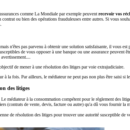
 les assurances comme La Mondiale par exemple peuvent
recevoir vos ré
un contrat ou bien des opérations frauduleuses entre autres. Si vous sou
.
ais n'êtes pas parvenu à obtenir une solution satisfaisante, il vous est
susceptibles de vous opposer à une banque ou une assurance peuvent être 
avertissement....
jectif de mener à une résolution des litiges par voie extrajudiciaire.
r à la fois. Par ailleurs, le médiateur ne peut pas non plus être saisi si le 
n des litiges
 Le médiateur à la consommation compétent pour le règlement des litig
s (contrats de vente, devis, facture ou autre) qu'a dû vous fournir la 
nne de résolution des litiges pour trouver une autorité susceptible de vo