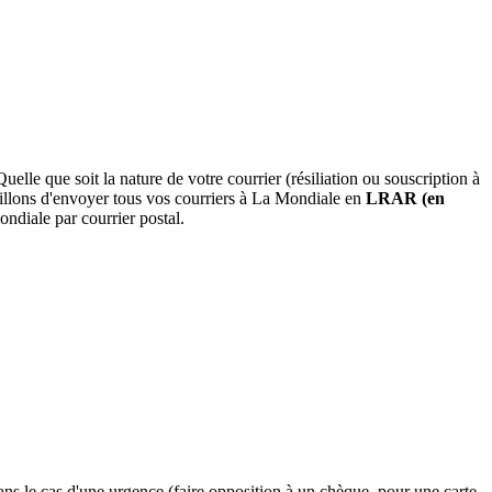
le que soit la nature de votre courrier (résiliation ou souscription à
eillons d'envoyer tous vos courriers à La Mondiale en
LRAR (en
ndiale par courrier postal.
ans le cas d'une urgence (faire opposition à un chèque, pour une carte