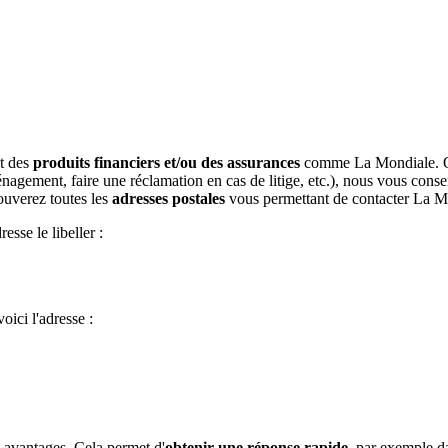
nt des
produits financiers et/ou des assurances
comme La Mondiale. Quel
agement, faire une réclamation en cas de litige, etc.), nous vous cons
ouverez toutes les
adresses postales
vous permettant de contacter La Mo
esse le libeller :
oici l'adresse :
 avantages. Cela permet d'
obtenir une réponse rapide
, par exemple d