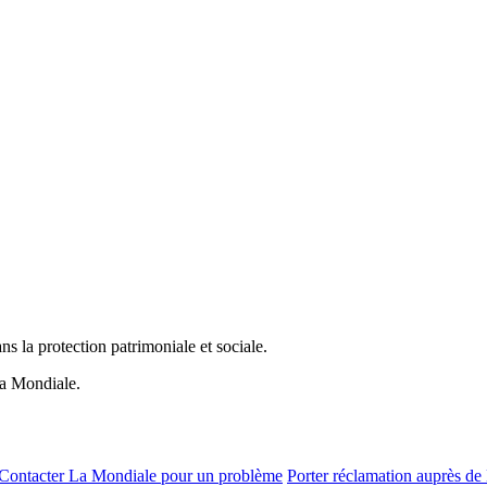
s la protection patrimoniale et sociale.
a Mondiale.
Contacter La Mondiale pour un problème
Porter réclamation auprès d