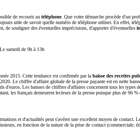
ossible de recourir au
téléphone
. Que votre démarche procède d'un prob
 toujours utile de savoir quelle numéro de téléphone utiliser. En effet, t
nt, de souligner des éventuelles imprécisions, d'apporter d'éventuelles
in
hLe samedi de 9h à 13h
'année 2015. Cette tendance est confirmée par la
baisse des recettes publ
20. Le chiffre d'affaire globale de la presse payante est en nette baiss
rds d'euros. Les baisses de chiffres d'affaires concernent tous les types
tant, les français demeurent lecteurs de la presse puisque plus de 96 % d
ations et d'actualités peut s'avérer une excellent moyen de contact. Les 
ieurs, en fonction de la nature de la prise de contact (commerciale, édi