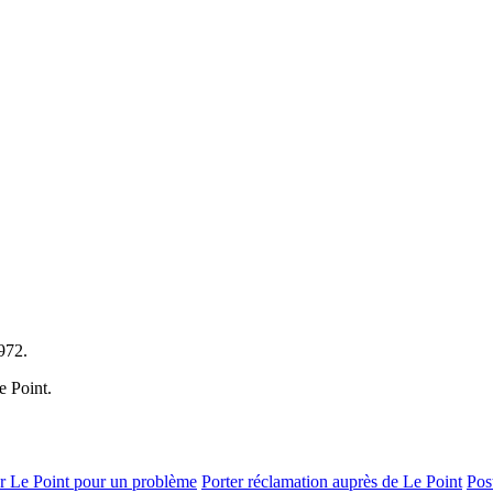
972.
e Point.
r Le Point pour un problème
Porter réclamation auprès de Le Point
Pos