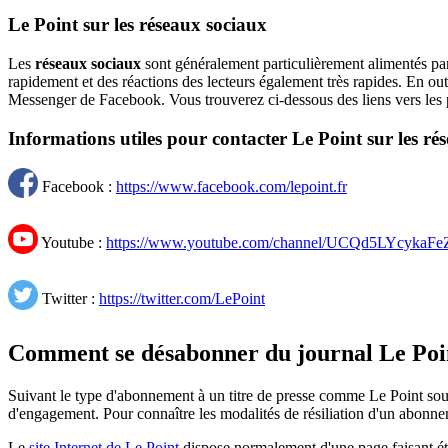
Le Point sur les réseaux sociaux
Les
réseaux sociaux
sont généralement particulièrement alimentés par
rapidement et des réactions des lecteurs également très rapides. En outr
Messenger de Facebook. Vous trouverez ci-dessous des liens vers le
Informations utiles pour contacter Le Point sur les ré
Facebook :
https://www.facebook.com/lepoint.fr
Youtube :
https://www.youtube.com/channel/UCQd5LYcykaF
Twitter :
https://twitter.com/LePoint
Comment se désabonner du journal Le Poi
Suivant le type d'abonnement à un titre de presse comme Le Point sou
d'engagement. Pour connaître les modalités de résiliation d'un abonnem
Le
site Internet de Le Point
dispose normalement d'une page faisant ét