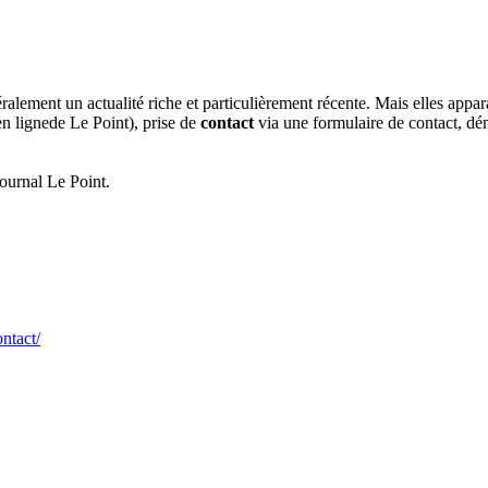
éralement un actualité riche et particulièrement récente. Mais elles appa
en lignede Le Point), prise de
contact
via une formulaire de contact, d
journal Le Point.
ntact/