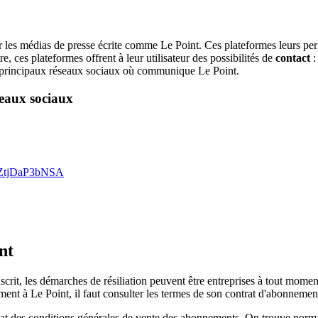
 les médias de presse écrite comme Le Point. Ces plateformes leurs perme
e, ces plateformes offrent à leur utilisateur des possibilités de
contact
:
s principaux réseaux sociaux où communique Le Point.
seaux sociaux
eZtjDaP3bNSA
nt
scrit, les démarches de résiliation peuvent être entreprises à tout mo
ent à Le Point, il faut consulter les termes de son contrat d'abonnement
at des conditions générales de vente des abonnements. On trouve norma