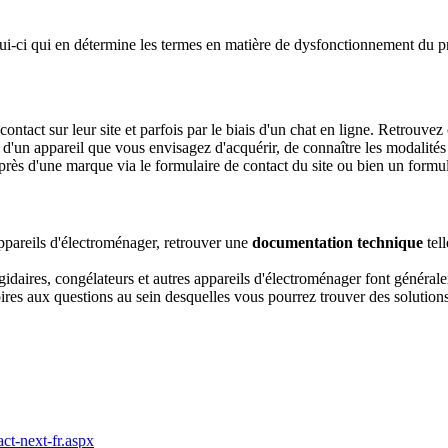
lui-ci qui en détermine les termes en matière de dysfonctionnement du pr
ontact sur leur site et parfois par le biais d'un chat en ligne. Retrouve
s d'un appareil que vous envisagez d'acquérir, de connaître les modalité
auprès d'une marque via le formulaire de contact du site ou bien un formu
appareils d'électroménager, retrouver une
documentation technique
tell
igidaires, congélateurs et autres appareils d'électroménager font général
ires aux questions au sein desquelles vous pourrez trouver des solutions
act-next-fr.aspx