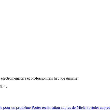
ls électroménagers et professionnels haut de gamme.
iele.
le pour un problème
Porter réclamation auprès de Miele
Postuler auprè