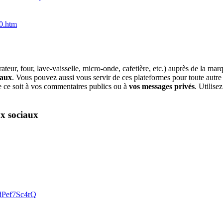
10.htm
ateur, four, lave-vaisselle, micro-onde, cafetière, etc.) auprès de la m
iaux
. Vous pouvez aussi vous servir de ces plateformes pour toute autre 
 ce soit à vos commentaires publics ou à
vos messages privés
. Utilise
ux sociaux
dPef7Sc4rQ