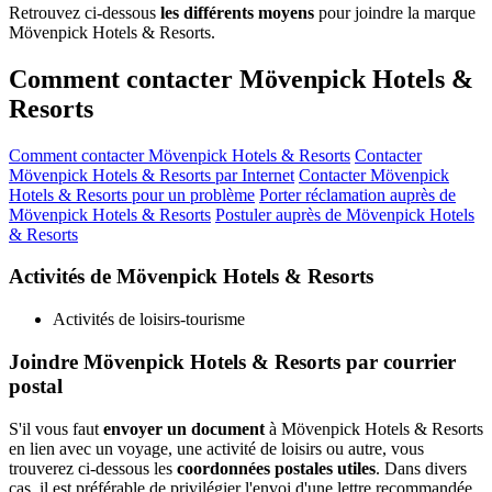
Retrouvez ci-dessous
les différents moyens
pour joindre la marque
Mövenpick Hotels & Resorts.
Comment contacter Mövenpick Hotels &
Resorts
Comment contacter Mövenpick Hotels & Resorts
Contacter
Mövenpick Hotels & Resorts par Internet
Contacter Mövenpick
Hotels & Resorts pour un problème
Porter réclamation auprès de
Mövenpick Hotels & Resorts
Postuler auprès de Mövenpick Hotels
& Resorts
Activités de Mövenpick Hotels & Resorts
Activités de loisirs-tourisme
Joindre Mövenpick Hotels & Resorts par courrier
postal
S'il vous faut
envoyer un document
à Mövenpick Hotels & Resorts
en lien avec un voyage, une activité de loisirs ou autre, vous
trouverez ci-dessous les
coordonnées postales utiles
. Dans divers
cas, il est préférable de privilégier l'envoi d'une lettre recommandée