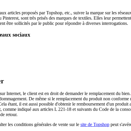
x articles proposés par Topshop, etc., suivre la marque sur les réseaux 
 Pinterest, sont très prisés des marques de textiles. Elles leur permett
être sollicités par le public pour répondre à diverses interrogations.
seaux sociaux
er
 sur Internet, le client est en droit de demander le remplacement du bien
ommagement. De même si le remplacement du produit non conforme n'est
 Cela étant, il est aussi possible d'obtenir le remboursement d'un produit
chat, comme indiqué aux articles L 221-18 et suivants du Code de la consom
de retour.
ulter les conditions générales de vente sur le
site de Topshop
peut s'avére