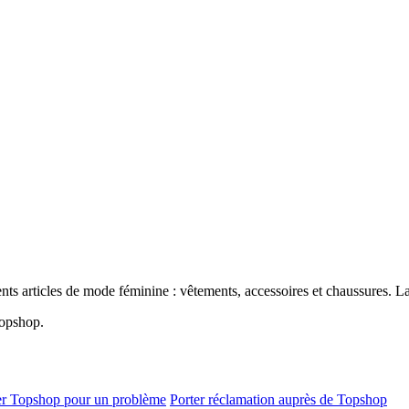
rents articles de mode féminine : vêtements, accessoires et chaussures
Topshop.
er Topshop pour un problème
Porter réclamation auprès de Topshop