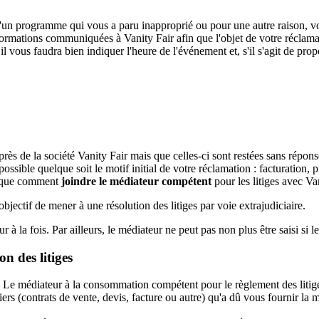
d'un programme qui vous a paru inapproprié ou pour une autre raison, vo
formations communiquées à Vanity Fair afin que l'objet de votre réclamat
 il vous faudra bien indiquer l'heure de l'événement et, s'il s'agit de prop
rès de la société Vanity Fair mais que celles-ci sont restées sans répo
possible quelque soit le motif initial de votre réclamation : facturatio
ndique comment
joindre le médiateur compétent
pour les litiges avec Van
jectif de mener à une résolution des litiges par voie extrajudiciaire.
r à la fois. Par ailleurs, le médiateur ne peut pas non plus être saisi si le 
n des litiges
Le médiateur à la consommation compétent pour le règlement des litige
s (contrats de vente, devis, facture ou autre) qu'a dû vous fournir la 