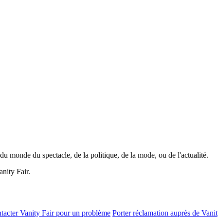
du monde du spectacle, de la politique, de la mode, ou de l'actualité.
nity Fair.
tacter Vanity Fair pour un problème
Porter réclamation auprès de Vanit