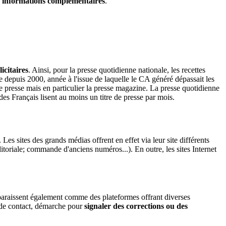
informations complémentaires
.
icitaires
. Ainsi, pour la presse quotidienne nationale, les recettes
e depuis 2000, année à l'issue de laquelle le CA généré dépassait les
 de presse mais en particulier la presse magazine. La presse quotidienne
es Français lisent au moins un titre de presse par mois.
es sites des grands médias offrent en effet via leur site différents
toriale; commande d'anciens numéros...). En outre, les sites Internet
apparaissent également comme des plateformes offrant diverses
 de contact, démarche pour
signaler des corrections ou des