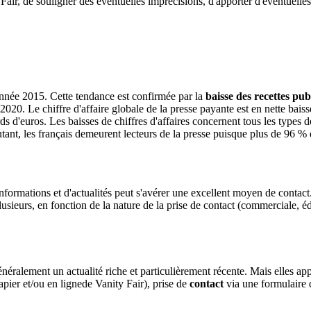
 Fair, de souligner des éventuelles imprécisions, d'apporter d'éventuelles
'année 2015. Cette tendance est confirmée par la
baisse des recettes publ
20. Le chiffre d'affaire globale de la presse payante est en nette baiss
rds d'euros. Les baisses de chiffres d'affaires concernent tous les types
tant, les français demeurent lecteurs de la presse puisque plus de 96 % d
ormations et d'actualités peut s'avérer une excellent moyen de contact. L
ieurs, en fonction de la nature de la prise de contact (commerciale, édi
généralement un actualité riche et particulièrement récente. Mais elles 
apier et/ou en lignede Vanity Fair), prise de
contact
via une formulaire