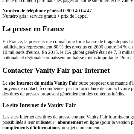
article ou contenu paru dans les pages ou sur le site Internet de Vanity
Numéro de téléphone général
0 809 40 04 47
Numéro gris : service gratuit + prix de l'appel
La presse en France
En France, la presse écrite connaît une forte baisse de tirage depuis l
publicitaires représentaient 60 % des revenus en 2000 contre 34 % en 20
10 milliards d'euros. En 2015, le CA global généré était de 7, 3 millia
nationale et régionale connaissent un baisse moins importante. Pour au
Contacter Vanity Fair par Internet
Le
site Internet du média Vanity Fair
outre proposer une manne d'inf
moyens de contact, à commencer par un formulaire de contact voire plus
des titres de presses proposent généralement des contenus inédits.
Le site Internet de Vanity Fair
Les sites Internet des titres de presse comme Vanity Fair fournissent 
possibilités à leur utilisateur :
abonnement
en ligne (pour la version p
compléments d'informations
au sujet d'un contenu...