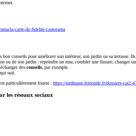
nternet.
ama/la-carte-de-fidelite-castorama
 bon conseils pour améliorer son intérieur, son jardin ou sa terrasse.
n ou de son jardin : repeindre un mur, combler une fissure, changer un
d'échanger des
conseils
, par exemple.
ui suit.
est particulièrement fourni :
https://jardinage.lemonde.fr/dossiers-cat2-4
ur les réseaux sociaux