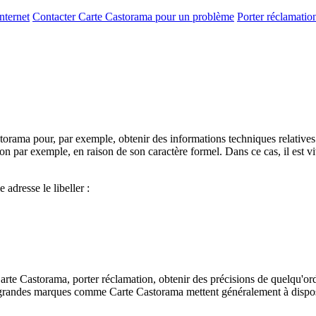
nternet
Contacter Carte Castorama pour un problème
Porter réclamatio
orama pour, par exemple, obtenir des informations techniques relatives à
on par exemple, en raison de son caractère formel. Dans ce cas, il est 
 adresse le libeller :
rte Castorama, porter réclamation, obtenir des précisions de quelqu'ord
es grandes marques comme Carte Castorama mettent généralement à disposit