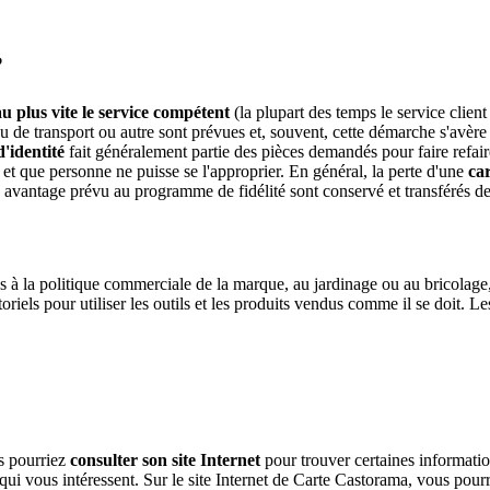
?
u plus vite le service compétent
(la plupart des temps le service clien
ou de transport ou autre sont prévues et, souvent, cette démarche s'avère 
d'identité
fait généralement partie des pièces demandés pour faire refaire 
e et que personne ne puisse se l'approprier. En général, la perte d'une
car
e avantage prévu au programme de fidélité sont conservé et transférés de 
es à la politique commerciale de la marque, au jardinage ou au bricolag
riels pour utiliser les outils et les produits vendus comme il se doit. Le
s pourriez
consulter son site Internet
pour trouver certaines informatio
s qui vous intéressent. Sur le site Internet de Carte Castorama, vous pour