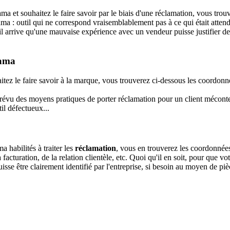
ama et souhaitez le faire savoir par le biais d'une réclamation, vous trou
ama : outil qui ne correspond vraisemblablement pas à ce qui était atte
il arrive qu'une mauvaise expérience avec un vendeur puisse justifier de 
rama
haitez le faire savoir à la marque, vous trouverez ci-dessous les coordon
prévu des moyens pratiques de porter réclamation pour un client méconte
til défectueux...
 habilités à traiter les
réclamation
, vous en trouverez les coordonnées 
cturation, de la relation clientèle, etc. Quoi qu'il en soit, pour que votr
se être clairement identifié par l'entreprise, si besoin au moyen de pièce