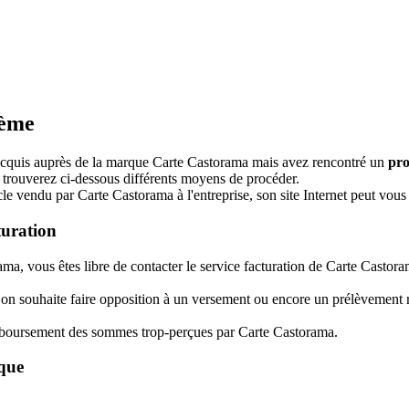
lème
e acquis auprès de la marque Carte Castorama mais avez rencontré un
pr
s trouverez ci-dessous différents moyens de procéder.
ticle vendu par Carte Castorama à l'entreprise, son site Internet peut v
turation
ma, vous êtes libre de contacter le service facturation de Carte Castora
 on souhaite faire opposition à un versement ou encore un prélèvement r
emboursement des sommes trop-perçues par Carte Castorama.
que