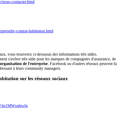
/nous-contacter.html
mprendre-contrat-habitation.html
ux, vous trouverez ci-desssous des informations très utiles.
nt s'avérer très utile pour les marques de compagnies d'assurance, de co
organisation de l'entreprise
. Facebook ou d'autres réseaux peuvent fair
'adressant à leurs community managers.
itation sur les réseaux sociaux
HFtis1MWxgbwfg