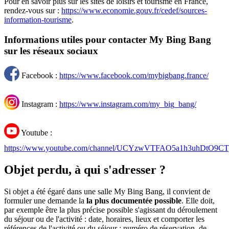
Pour en savoir plus sur les sites de loisirs et tourisme en France,
rendez-vous sur :
https://www.economie.gouv.fr/cedef/sources-
information-tourisme
.
Informations utiles pour contacter My Bing Bang
sur les réseaux sociaux
Facebook :
https://www.facebook.com/mybigbang.france/
Instagram :
https://www.instagram.com/my_big_bang/
Youtube :
https://www.youtube.com/channel/UCYzwVTFAO5a1h3uhDtO9CT
Objet perdu, à qui s'adresser ?
Si objet a été égaré dans une salle My Bing Bang, il convient de
formuler une demande la
la plus documentée possible
. Elle doit,
par exemple être la plus précise possible s'agissant du déroulement
du séjour ou de l'activité : date, horaires, lieux et comporter les
références de l'activité ou du séjour : numéro de réservation, de